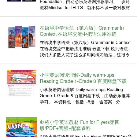
Foundation，由动必乐英语网推荐学习。 谈到
教材Mindset for IELTS，就不得不谈一谈对教材
名字中的Mindset一词的理解。根据教材作者
Jishan Uddin的理念：如果一个雅思备考考生，
具备「成...
在语境中学语法（第六版）Grammar in
Context 在语境交流中把语法用准确
在语境中学语法（第六版）Grammar in Context
在语境交流中把语法用准确 云盘下载 说到语法，
我们大多数人花了这么多时间练习语法，这很令
人难过。一旦我们经常用英语写或说，醉经常犯
语法错误。可以看出，能够解决语法问题并不意
味着能够使用语法！ 对于今天的孩子来说，为了
小学英语阅读理解-Daily warm-ups
学...
Reading Grade 1-Grade 8 百度网盘下载
小学英语阅读理解-Daily warm-ups Reading
Grade 1-Grade 8 百度网盘下载，由动必乐推荐
学习。 本资料包：包括1-8册 含答案 分
nonfiction 和fiction 类近1200篇 含答案！含答
案！含答案！主题内容包括：...
剑桥小学英语教材 Fun for Flyers第四
版/PDF+音频+配套资料
剑桥小学英语教材 Fun for Flyers第四版/PDF+音