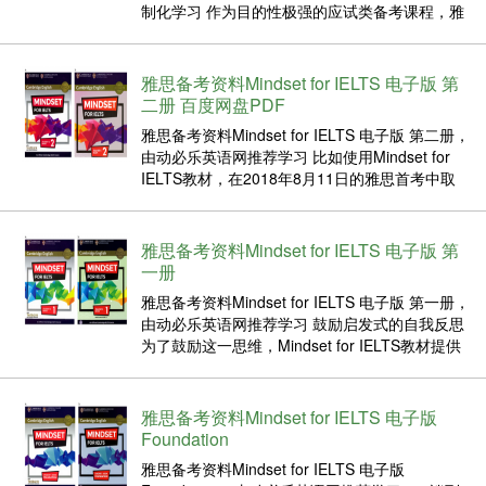
制化学习 作为目的性极强的应试类备考课程，雅
思课堂是否就应该由老师一人侃侃而谈，以教师
为中心进行考试技巧和经验的传授，而学员采用
以笔记和练习为主的枯燥的被动学习方式？可不
雅思备考资料Mindset for IELTS 电子版 第
可...
二册 百度网盘PDF
雅思备考资料Mindset for IELTS 电子版 第二册，
由动必乐英语网推荐学习 比如使用Mindset for
IELTS教材，在2018年8月11日的雅思首考中取
得总分7.5，听力单科9分，阅读单科8.5分的王同
学，就非常擅长策略的总结和自我反思，他总结
道：“使用学完M...
雅思备考资料Mindset for IELTS 电子版 第
一册
雅思备考资料Mindset for IELTS 电子版 第一册，
由动必乐英语网推荐学习 鼓励启发式的自我反思
为了鼓励这一思维，Mindset for IELTS教材提供
了宝贵的自我学习反思练习，不仅在每个单元听
说读写四个技能的训练任务后提供自我总结归
纳，也贯穿整书进度，体现在促...
雅思备考资料Mindset for IELTS 电子版
Foundation
雅思备考资料Mindset for IELTS 电子版