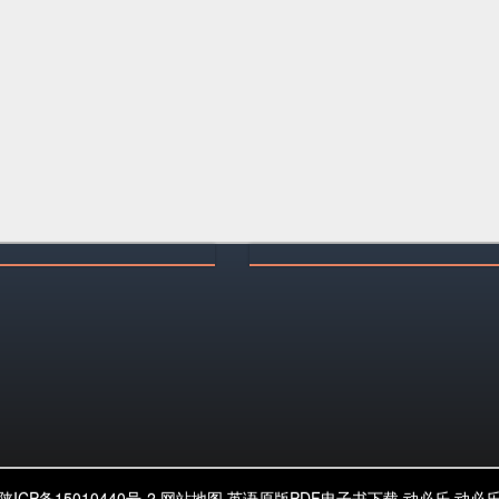
陕ICP备15010440号-2
网站地图
英语原版PDF电子书下载
动必乐
动必