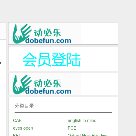
该
分类目录
CAE
english in mind
eyes open
FCE
KET
Oxford New Headway