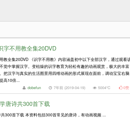
字不用教全集20DVD
用教全集20DVD 《识字不用教》内容涵盖初中以下全部汉字，通过观看
不觉中掌握汉字。变枯燥的识字教育为轻松有趣的动画观赏，极大的丰富
。把汉字与真实的生活图景用四维动画的形式展现在面前，调动宝宝右脑
10倍...
dobefun
7年前 (2019-04-19)
5004℃
0
赞
学唐诗共300首下载
共300首下载 本资料包括300首常见的唐诗，有动画视频 ...