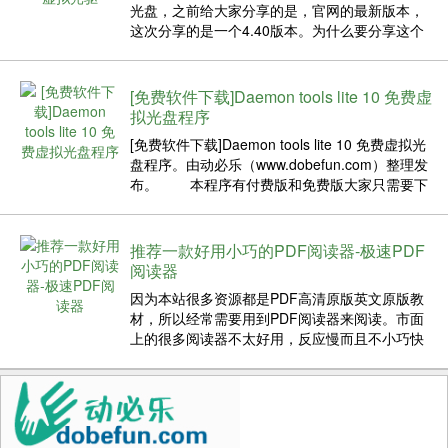
光盘，之前给大家分享的是，官网的最新版本，
这次分享的是一个4.40版本。为什么要分享这个
版本呢？因为本站分享给大家的English
Vocabulary in Use Pre-intermediate & Interm...
[免费软件下载]Daemon tools lite 10 免费虚
拟光盘程序
[免费软件下载]Daemon tools lite 10 免费虚拟光
盘程序。由动必乐（www.dobefun.com）整理发
布。 本程序有付费版和免费版大家只需要下
载免费版的就够用了。土豪随意。 很多学习
类的软件镜像光盘需要用到虚拟光盘程序加载才
能够使用...
推荐一款好用小巧的PDF阅读器-极速PDF
阅读器
因为本站很多资源都是PDF高清原版英文原版教
材，所以经常需要用到PDF阅读器来阅读。市面
上的很多阅读器不太好用，反应慢而且不小巧快
捷。所以我上网找到了一款也就是我现在在用的
PDF阅读软件，这个软件可以用于电脑，和手机
阅读。 这款软件的特点是： 小巧快速 体积小、
占内存极小、瞬间启...