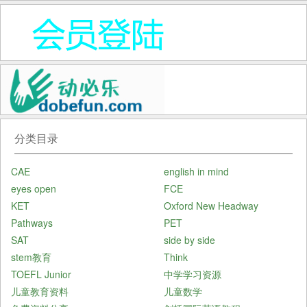
分类目录
CAE
english in mind
eyes open
FCE
KET
Oxford New Headway
Pathways
PET
SAT
side by side
stem教育
Think
TOEFL Junior
中学学习资源
儿童教育资料
儿童数学