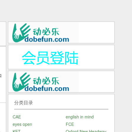
如
分类目录
CAE
english in mind
eyes open
FCE
子
KET
Oxford New Headway