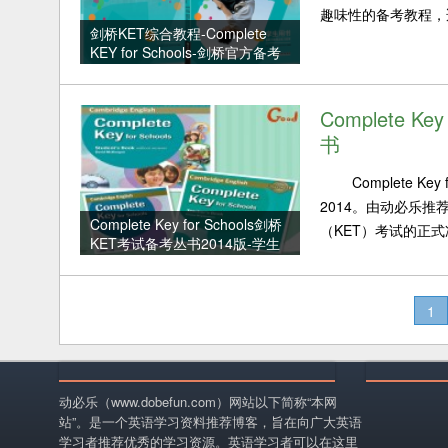
趣味性的备考教程，适
剑桥KET综合教程-Complete
KEY for Schools-剑桥官方备考
资料
Complete K
书
Complete Key
2014。由动必乐推荐学
Complete Key for Schools剑桥
（KET）考试的正式准
KET考试备考丛书2014版-学生
用书
1
动必乐（www.dobefun.com）网站以下简称“本网
站”。是一个英语学习资料推荐博客，旨在向广大英语
学习者推荐优秀的学习资源。英语学习者可以在这里