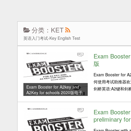
分类：KET
英语入门考试-Key English Test
Exam Booster
版
Exam Booster fo
何使用考试助推器欢
Exam Booster for A2key and
剑桥英语:A2键和剑
A2Key for schools 2020版电子
PDF版
Exam Booster 
preliminary 
Exam Booster with a