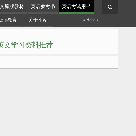
文原版教材
英语参考书
英语考试用书
stem教育
关于本站
#
|
Hello
|
#
|英文学习资料推荐