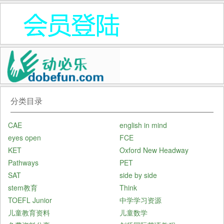
分类目录
CAE
english in mind
eyes open
FCE
KET
Oxford New Headway
Pathways
PET
SAT
side by side
stem教育
Think
TOEFL Junior
中学学习资源
儿童教育资料
儿童数学