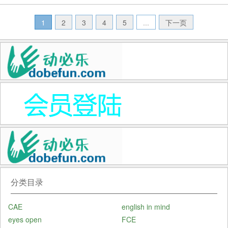
的训练，同时也为培养学生的英语交际能力奠定-·
个良好的基础。在国家教委最近颁布的《高等
1
2
3
4
5
...
下一页
学...
分类目录
CAE
english in mind
eyes open
FCE