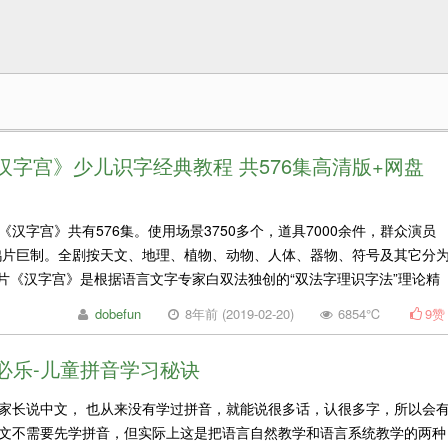
汉字宫》少儿识字经典教程 共576集高清版+网盘
汉字宫》共有576集。使用场景3750多个，道具7000余件，群众演员
谓鸿片巨制。全剧按天文、地理、植物、动物、人体、器物、符号及其它分
术片《汉字宫》是根据语言文字专家白双法独创的“双法字理识字法”理论精
dobefun
8年前 (2019-02-20)
6854℃
9
赞
必乐-儿童拼音学习秘诀
家长说中文， 也从来没有学过拼音，就能说很多话，认很多字，所以会
文不需要先学拼音，但实际上这是把语言自然教学和语言系统教学的两种