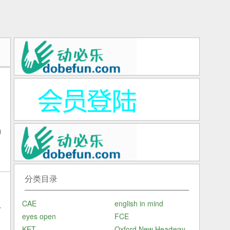
为
分类目录
CAE
english in mind
有
eyes open
FCE
KET
Oxford New Headway