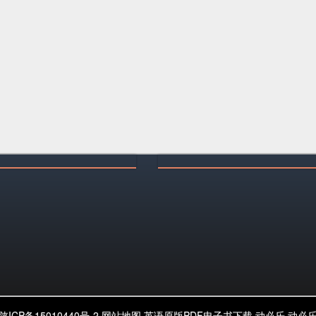
陕ICP备15010440号-2
网站地图
英语原版PDF电子书下载
动必乐
动必