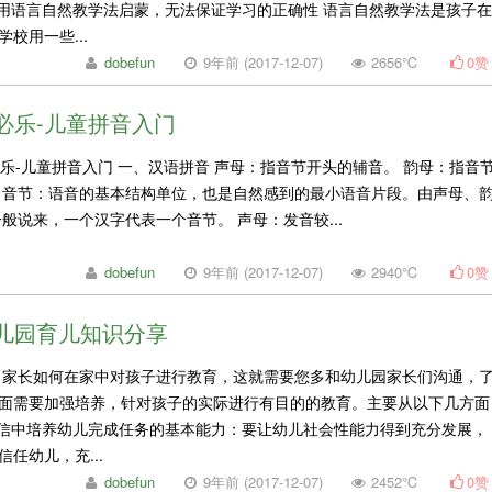
只用语言自然教学法启蒙，无法保证学习的正确性 语言自然教学法是孩子在
校用一些...
dobefun
9年前 (2017-12-07)
2656℃
0
赞
必乐-儿童拼音入门
入门 一、汉语拼音 声母：指音节开头的辅音。 韵母：指音
 音节：语音的基本结构单位，也是自然感到的最小语音片段。由声母、
g 一般说来，一个汉字代表一个音节。 声母：发音较...
dobefun
9年前 (2017-12-07)
2940℃
0
赞
儿园育儿知识分享
 家长如何在家中对孩子进行教育，这就需要您多和幼儿园家长们沟通，
面需要加强培养，针对孩子的实际进行有目的的教育。主要从以下几方面
自信中培养幼儿完成任务的基本能力：要让幼儿社会性能力得到充分发展，
任幼儿，充...
dobefun
9年前 (2017-12-07)
2452℃
0
赞