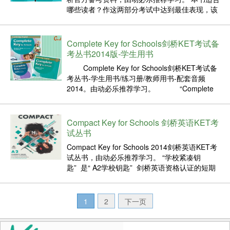
哪些读者？作这两部分考试中达到最佳表现，该
部分也给出了本书是一本内容全面且颇具趣味性
的备考教程，适建议。 用于准备参加剑桥通用英
语一级考试，即KET考试（A2·语法...
Complete Key for Schools剑桥KET考试备
考丛书2014版-学生用书
Complete Key for Schools剑桥KET考试备
考丛书-学生用书/练习册/教师用书-配套音频
2014。由动必乐推荐学习。 “Complete
Key for Schools”是剑桥英语：学校密钥（KET）
考试的正式准备。它结合...
Compact Key for Schools 剑桥英语KET考
试丛书
Compact Key for Schools 2014剑桥英语KET考
试丛书，由动必乐推荐学习。 “学校紧凑钥
匙” 是“ A2学校钥匙” 剑桥英语资格认证的短期
课程 。该课程旨在最大程度地提高学龄学习者的
学习表现，并涵盖 A2 核心学校 主题，语言和技
能。它是短期课程或与...
1
2
下一页