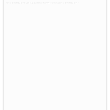
================================