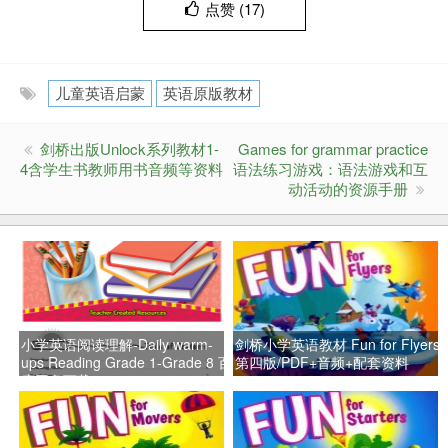
点赞 (
17
)
儿童英语启蒙
英语原版教材
剑桥出版Unlock系列教材1-
Games for grammar practice
4含学生书教师用书音频等资料
语法练习游戏：语法游戏和互
动活动的资源手册
小学英语阅读理解-Daily warm-
剑桥小学英语教材 Fun for Flyers
ups Reading Grade 1-Grade 8 百
第四版/PDF+音频+配套资料
度网盘下载