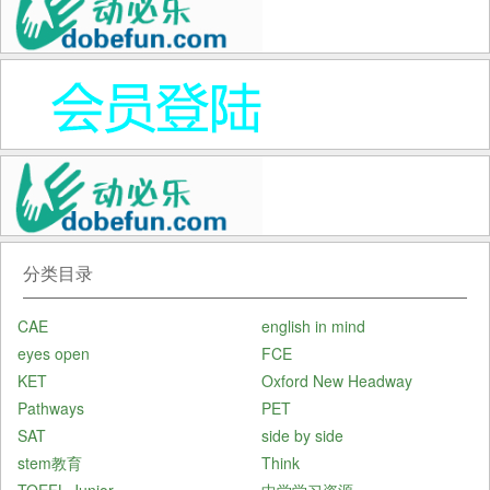
分类目录
CAE
english in mind
eyes open
FCE
KET
Oxford New Headway
Pathways
PET
SAT
side by side
stem教育
Think
TOEFL Junior
中学学习资源