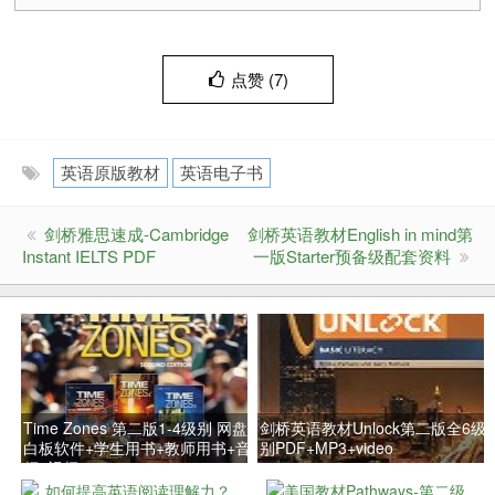
点赞 (
7
)
英语原版教材
英语电子书
剑桥雅思速成-Cambridge
剑桥英语教材English in mind第
Instant IELTS PDF
一版Starter预备级配套资料
Time Zones 第二版1-4级别 网盘
剑桥英语教材Unlock第二版全6级
白板软件+学生用书+教师用书+音
别PDF+MP3+video
频+视频