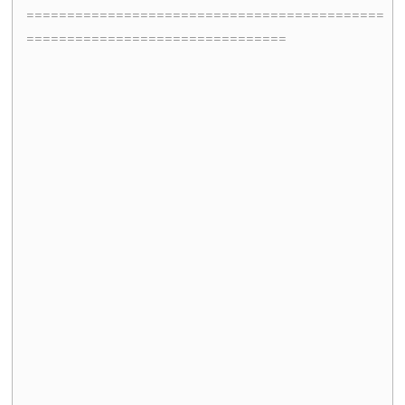
============================================
================================