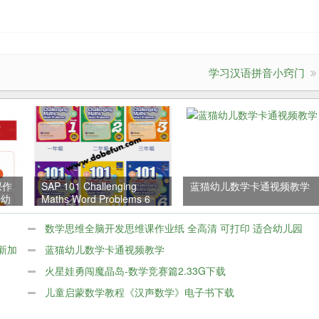
学习汉语拼音小窍门
课作
SAP 101 Challenging
蓝猫幼儿数学卡通视频教学
合幼
Maths Word Problems 6
Books 新加坡小学1-6年级
数学应用题练习册PDF版
数学思维全脑开发思维课作业纸 全高清 可打印 适合幼儿园
s 新加
幼小衔接PDF
蓝猫幼儿数学卡通视频教学
火星娃勇闯魔晶岛-数学竞赛篇2.33G下载
儿童启蒙数学教程《汉声数学》电子书下载