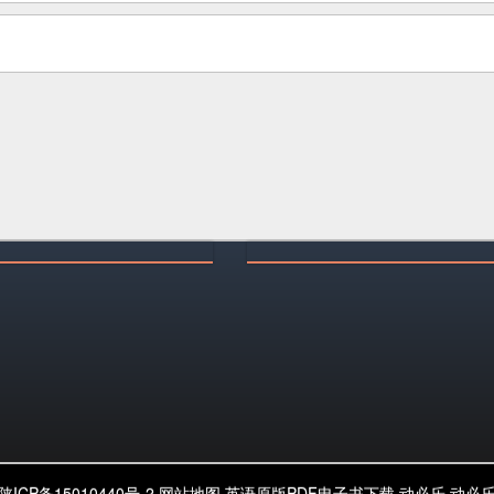
陕ICP备15010440号-2
网站地图
英语原版PDF电子书下载
动必乐
动必