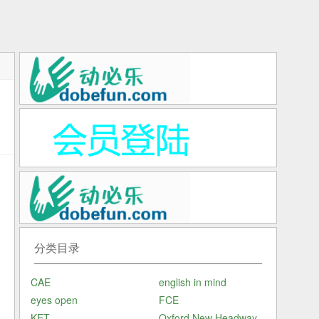
在
习
认
分类目录
CAE
english in mind
eyes open
FCE
KET
Oxford New Headway