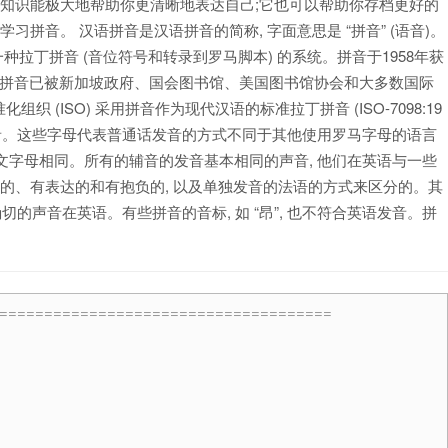
音知识能极大地帮助你更清晰地表达自己;它也可以帮助你存档更好的
拼音。 汉语拼音是汉语拼音的简称, 字面意思是 “拼音” (语音)。
话的一种拉丁拼音 (音位符号和转录到罗马脚本) 的系统。拼音于1958年获
起, 拼音已被新加坡政府、国会图书馆、美国图书馆协会和大多数国际
织 (ISO) 采用拼音作为现代汉语的标准拉丁拼音 (ISO-7098:19
。这些字母代表普通话发音的方式不同于其他使用罗马字母的语言
与英文字母相同。所有的辅音的发音基本相同的声音, 他们在英语与一些
不同于英语的、有表达的和有抱负的, 以及单独发音的法语的方式来区分的。其
不对应于任何确切的声音在英语。有些拼音的音标, 如 “昂”, 也不符合英语发音。拼
=====================================