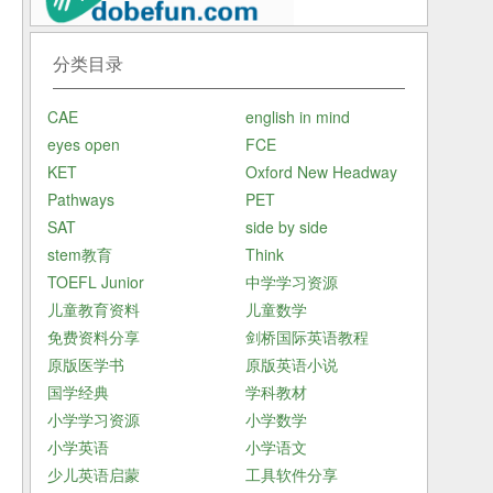
喜
分类目录
也
环
CAE
english in mind
eyes open
FCE
KET
Oxford New Headway
Pathways
PET
长
SAT
side by side
个
stem教育
Think
TOEFL Junior
中学学习资源
儿童教育资料
儿童数学
免费资料分享
剑桥国际英语教程
原版医学书
原版英语小说
国学经典
学科教材
小学学习资源
小学数学
小学英语
小学语文
少儿英语启蒙
工具软件分享