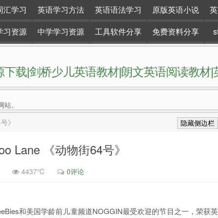
词汇学习
英语学习方法
英语语法学习
原版英语小说
英
学习资源
中学学习资源
工具软件分享
免费资料分享
下载|剑桥少儿英语教材|朗文英语阅读教材
网站。
4号》
隐藏侧边栏
oo Lane 《动物街64号》
4437℃
0评论
道CbeeBies和美国学龄前儿童频道NOGGIN最受欢迎的节目之一，荣获