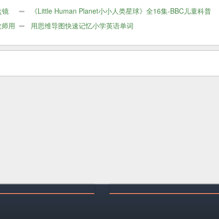
盘镜
料
《Little Human Planet小小人类星球》全16集-BBC儿童科普
教师用
片
用思维导图快速记忆小学英语单词