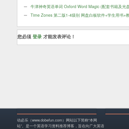
料
牛津神奇英语单词 Oxford Word Magic (配套书籍及光
像)
Time Zones 第二版1-4级别 网盘白板软件+学生用书+
书+音频+视频
您必须
登录
才能发表评论！
动必乐（www.dobefun.com）网站以下简称“本网
站”。是一个英语学习资料推荐博客，旨在向广大英语