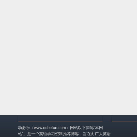
动必乐（www.dobefun.com）网站以下简称“本网
站”。是一个英语学习资料推荐博客，旨在向广大英语