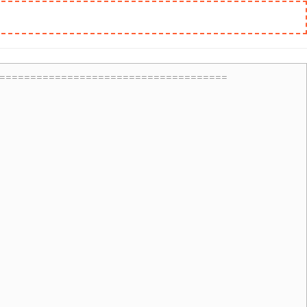
=====================================