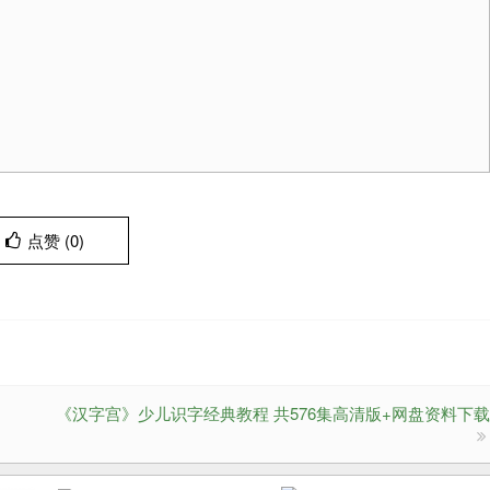
点赞 (
0
)
《汉字宫》少儿识字经典教程 共576集高清版+网盘资料下