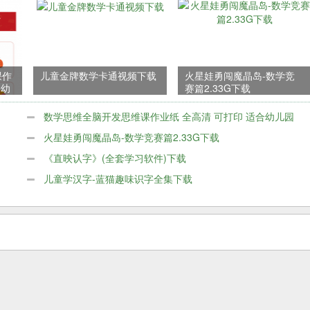
课作
儿童金牌数学卡通视频下载
火星娃勇闯魔晶岛-数学竞
合幼
赛篇2.33G下载
数学思维全脑开发思维课作业纸 全高清 可打印 适合幼儿园
幼小衔接PDF
火星娃勇闯魔晶岛-数学竞赛篇2.33G下载
《直映认字》(全套学习软件)下载
儿童学汉字-蓝猫趣味识字全集下载