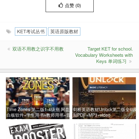
点赞 (
0
)
KET考试丛书
英语原版教材
双语不用教之识字不用教
Target KET for school.
Vocabulary Worksheets with
Keys 单词练习
Time Zones 第二版1-4级别 网盘
剑桥英语教材Unlock第二版全6级
白板软件+学生用书+教师用书+音
别PDF+MP3+video
频+视频