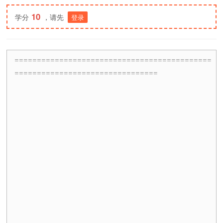
10
学分
，请先
登录
============================================
================================