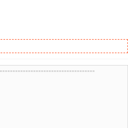
=====================================