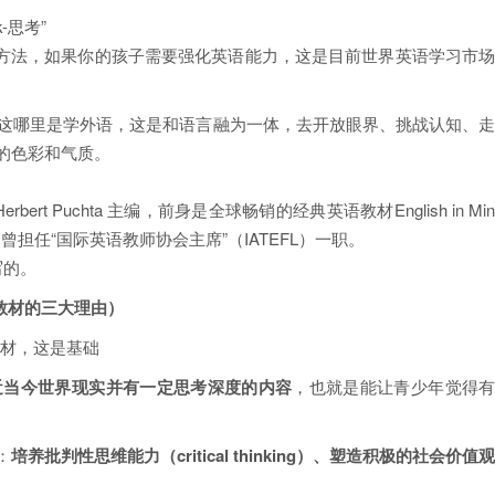
-思考”
方法，如果你的孩子需要强化英语能力，这是目前世界英语学习市
…这哪里是学外语，这是和语言融为一体，去开放眼界、挑战认知、
特的色彩和气质。
Herbert Puchta 主编，前身是全球畅销的经典英语教材English in Mi
曾担任“国际英语教师协会主席”（IATEFL）一职。
写的。
教材的三大理由）
材，这是基础
近当今世界现实并有一定思考深度的内容
，也就是能让青少年觉得
：
培养
批判性思维能力
（critical thinking）
、塑造积极的社会价值