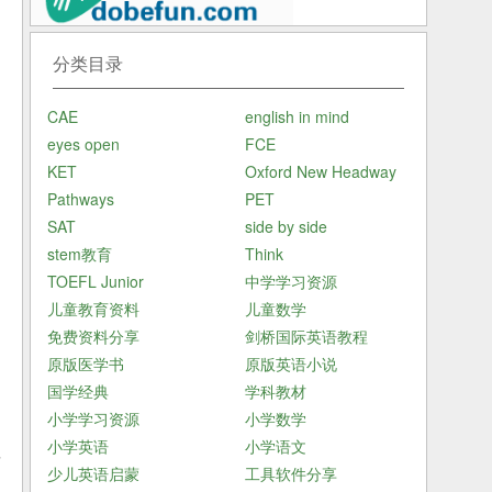
场
分类目录
CAE
english in mind
走
eyes open
FCE
KET
Oxford New Headway
Pathways
PET
n
SAT
side by side
stem教育
Think
TOEFL Junior
中学学习资源
儿童教育资料
儿童数学
免费资料分享
剑桥国际英语教程
原版医学书
原版英语小说
有
国学经典
学科教材
小学学习资源
小学数学
小学英语
小学语文
观
少儿英语启蒙
工具软件分享