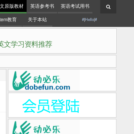
文原版教材
英语参考书
英语考试用书
stem教育
关于本站
#
|
Hello
|
#
|英文学习资料推荐