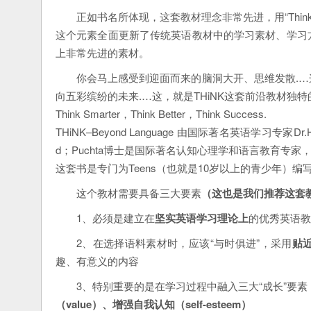
正如书名所体现，这套教材理念非常先进，用“Think
这个元素全面更新了传统英语教材中的学习素材、学习
上非常先进的素材。
你会马上感受到迎面而来的脑洞大开、思维发散.
向五彩缤纷的未来.…这，就是THiNK这套前沿教材独
Think Smarter，Think Better，Think Success.
THiNK–Beyond Language 由国际著名英语学习专家Dr.
d；Puchta博士是国际著名认知心理学和语言教育专家，
这套书是专门为Teens（也就是10岁以上的青少年）编
这个教材需要具备三大要素
（这也是我们推荐这套
1、必须是建立在
坚实英语学习理论上
的优秀英语教
2、在选择语料素材时，应该“与时俱进”，采用
贴
趣、有意义的内容
3、特别重要的是在学习过程中融入三大“成长”要素
（value）
、增强自我认知
（self-esteem）