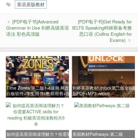
英语原版教材
[PDF电子书]Advanced
[PDF电子书]Get Ready for
Grammar in Use 剑桥高级英语
IELTS Speaking柯林斯备考雅
语法 彩色高清版
思口语 (Collins English for
Exams)
Time Zones 第二版1-4级别 网盘
剑桥英语教材Unlock第二版全6级
白板软件+学生用书+教师用书+音
别PDF+MP3+video
频+视频
如何提高英语阅读理解力？你需要
美国教材Pathways-第二级