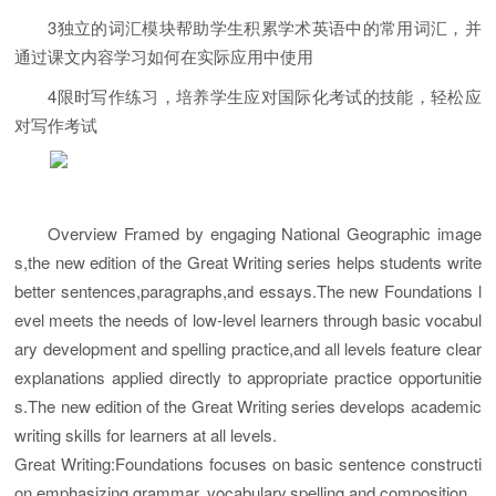
3独立的词汇模块帮助学生积累学术英语中的常用词汇，并
通过课文内容学习如何在实际应用中使用
4限时写作练习，培养学生应对国际化考试的技能，轻松应
对写作考试
Overview Framed by engaging National Geographic image
s,the new edition of the Great Writing series helps students write
better sentences,paragraphs,and essays.The new Foundations l
evel meets the needs of low-level learners through basic vocabul
ary development and spelling practice,and all levels feature clear
explanations applied directly to appropriate practice opportunitie
s.The new edition of the Great Writing series develops academic
writing skills for learners at all levels.
Great Writing:Foundations focuses on basic sentence constructi
on,emphasizing grammar, vocabulary,spelling,and composition.