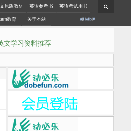
文原版教材
英语参考书
英语考试用书
stem教育
关于本站
#
|
Hello
|
#
|英文学习资料推荐
去