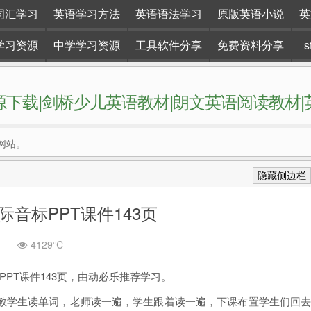
词汇学习
英语学习方法
英语语法学习
原版英语小说
英
学习资源
中学学习资源
工具软件分享
免费资料分享
下载|剑桥少儿英语教材|朗文英语阅读教材
网站。
隐藏侧边栏
音标PPT课件143页
4129℃
PPT课件143页，由动必乐推荐学习。
教学生读单词，老师读一遍，学生跟着读一遍，下课布置学生们回