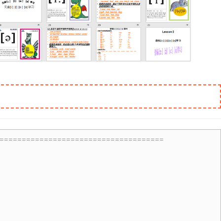
=====================================