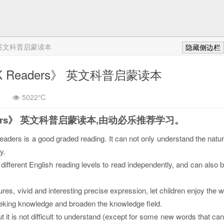
 英文科普启蒙读本
隐藏侧边栏
Readers》 英文科普启蒙读本
5022℃
ers》 英文科普启蒙读本,由动必乐推荐学习。
aders is a good graded reading. It can not only understand the natu
y.
 different English reading levels to read independently, and can also 
tures, vivid and interesting precise expression, let children enjoy the 
eeking knowledge and broaden the knowledge field.
 it is not difficult to understand (except for some new words that ca