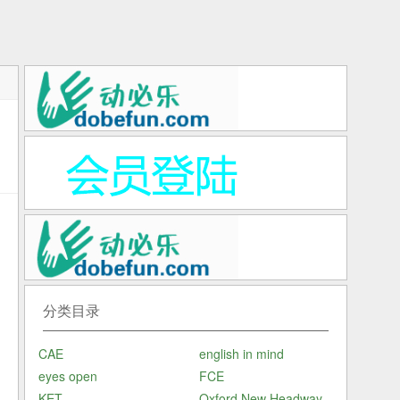
r
b
分类目录
w
CAE
english in mind
eyes open
FCE
n
KET
Oxford New Headway