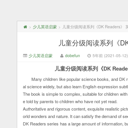
少儿英语启蒙
儿童分级阅读系列《DK Readers》
>
>
儿童分级阅读系列《DK 
少儿英语启蒙
dobefun
5年前 (2021-05-12)
儿童分级阅读系列《DK Read
Many children like popular science books, and DK re
al science widely, but also learn English expression subtl
The book is simple to complex, suitable for children with
e told by parents to children who have not yet read.
Authoritative and rigorous content, exquisite realistic pic
orld wonders and nature. It can satisfy the demand of s
DK Readers series has a large amount of information, but