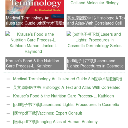
Medical Terminology An
英文原版医学书-Histology: A Text
illustrated Guide 8th医学术语图解
and Atlas-With Correlated Cell
指南（第8版）电子版下载
and Molecular Biology
Krause’s Food & the Nutrition
[pdf电子书下载]Lasers and
Care Process-L. Kathleen
Lights: Procedures in Cosmetic
Mahan, Janice L Raymond
Dermatology Series
Medical Terminology An illustrated Guide 8th医学术语图解指
南（第8版）电子版下载
英文原版医学书-Histology: A Text and Atlas-With Correlated
Cell and Molecular Biology
Krause’s Food & the Nutrition Care Process-L. Kathleen
Mahan, Janice L Raymond
[pdf电子书下载]Lasers and Lights: Procedures in Cosmetic
Dermatology Series
[医学pdf下载]Vaccines: Expert Consult
[医学pdf下载]Imaging Atlas of Human Anatomy