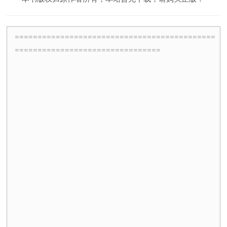
============================================
================================