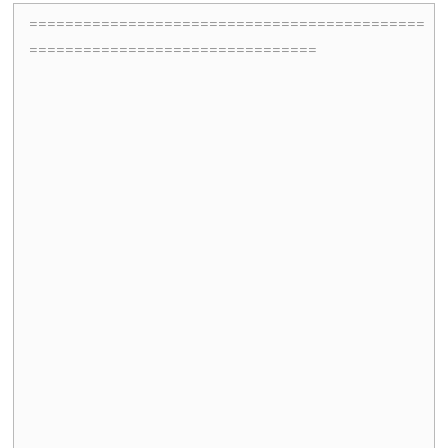
============================================
================================