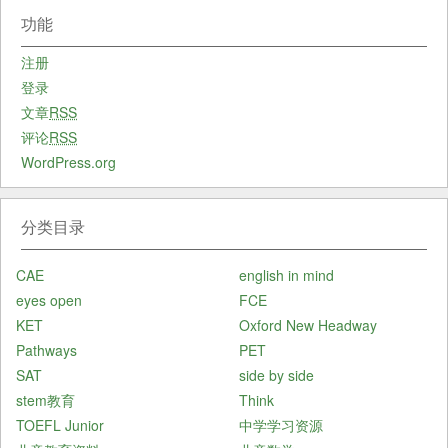
功能
注册
登录
文章
RSS
评论
RSS
WordPress.org
分类目录
CAE
english in mind
eyes open
FCE
KET
Oxford New Headway
Pathways
PET
SAT
side by side
stem教育
Think
TOEFL Junior
中学学习资源