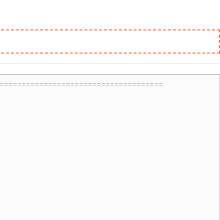
=====================================