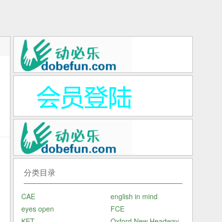
分类目录
您
CAE
english in mind
此
eyes open
FCE
包
KET
Oxford New Headway