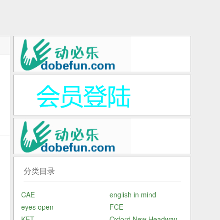
w
分类目录
CAE
english in mind
备
eyes open
FCE
KET
Oxford New Headway