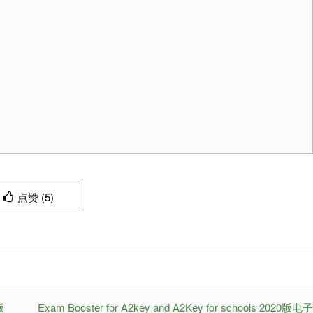
点赞 (
5
)
版
Exam Booster for A2key and A2Key for schools 2020版电