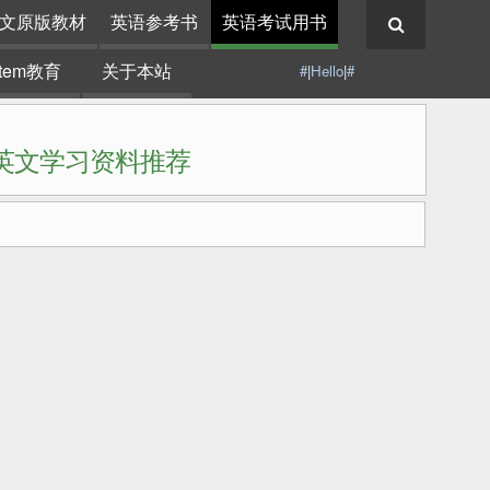
文原版教材
英语参考书
英语考试用书
stem教育
关于本站
#
|
Hello
|
#
|英文学习资料推荐