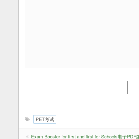
PET考试
Exam Booster for first and first for Schools电子PDF