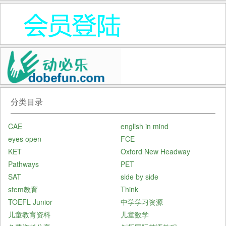
分类目录
CAE
english in mind
eyes open
FCE
KET
Oxford New Headway
Pathways
PET
SAT
side by side
stem教育
Think
TOEFL Junior
中学学习资源
儿童教育资料
儿童数学