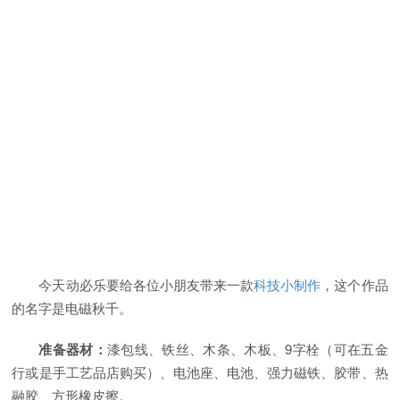
今天动必乐要给各位小朋友带来一款
科技小制作
，这个作品
的名字是电磁秋千。
准
备
器材：
漆包线、铁丝、木条、木板、9字栓（可在五金
行或是手工艺品店购买）、电池座、电池、强力磁铁、胶带、热
融胶、方形橡皮擦。