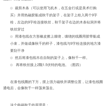
裁剪木条（可以使用飞机木，在五金行或是美术行购
买）并用热融胶黏成秋千的架子，在架子上栓入两个9字
栓，左边的9字栓连接铁丝，秋千架子右边的木条钻洞并将
铁丝穿过
用漆包线在方形橡皮擦上缠绕，缠绕的线圈用胶带黏成
小束，并做成像秋千的样子，漆包线与9字栓连接的地方漆
要刮干净
然后将漆包线吊在自制的架子上，像秋千一样。
再将铁丝接上2颗1.5伏特的电池。（图四）
在漆包线圈的下方，摆上强力磁铁并调整位置，让漆包线圈
通电后，会像秋千一样荡来荡去。
这个电磁秋千的原理是：