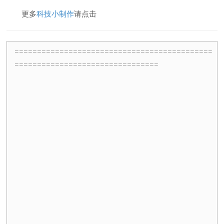
更多
科技小制作
请点击
============================================
================================