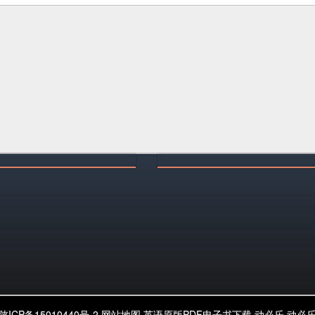
陕ICP备15010440号-2
网站地图
英语原版PDF电子书下载
动必乐
动必