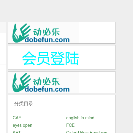
音
分类目录
解
CAE
english in mind
和
eyes open
FCE
KET
Oxford New Headway