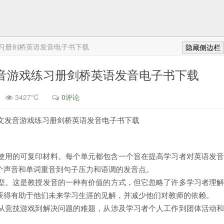
音游戏练习册剑桥英语发音电子书下载
隐藏侧边栏
es-英文发音游戏练习册剑桥英语发音电子书下载
3427℃
0评论
ames-英文发音游戏练习册剑桥英语发音电子书下载
。
使用的可复印材料。每个单元都包含一个旨在提高学习者对英语发
个声音和单词重音到句子压力和语调的发音点。
型。这是教授发音的一种有价值的方式，但它忽略了许多学习者理
获得有助于他们未来学习生涯的见解，并减少他们对教师的依赖。
从竞技游戏到解决问题的难题，从涉及学习者个人工作到团体活动