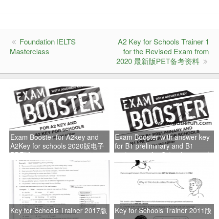
Foundation IELTS
A2 Key for Schools Trainer 1
Masterclass
for the Revised Exam from
2020 最新版PET备考资料
Exam Booster for A2key and
Exam Booster with answer key
A2Key for schools 2020版电子
for B1 preliminary and B1
PDF版
preliminary for Schools 2020-电
子PDF版
Key for Schools Trainer 2017版
Key for Schools Trainer 2011版