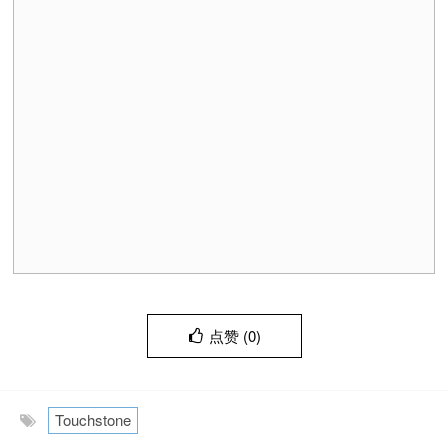
点赞 (
0
)
Touchstone