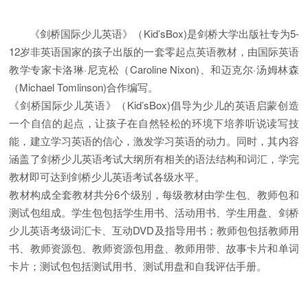
《剑桥国际少儿英语》（Kid’sBox)是剑桥大学出版社专为5-
12岁非英语国家的孩子出版的一套零起点英语教材，由国际英语
教学专家卡洛琳·尼克松（Caroline Nixon)、和迈克尔·汤姆林森
（Michael Tomlinson)合作编写。
《剑桥国际少儿英语》（Kid’sBox)倡导为少儿的英语启蒙创造
一个自信的起点，让孩子在自然轻松的环境下培养听说读写技
能，建立学习英语的信心，激发学习英语的动力。同时，其内容
涵盖了剑桥少儿英语考试大纲所有相关的语法结构和词汇，学完
教材即可达到剑桥少儿英语考试各级水平。
教材构成全套教材共分6个级别，每级教材由学生包、教师包和
测试包组成。学生包包括学生用书、活动用书、学生用盘、剑桥
少儿英语考级词汇卡、互动DVD及指导用书；教师包包括教师用
书、教师资源包、教师资源包用盘、教师用带、故事卡片和单词
卡片；测试包包括测试用书、测试用盘和自我评估手册。