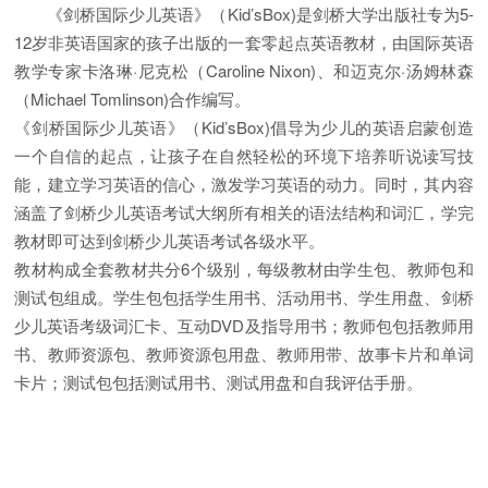
《剑桥国际少儿英语》（Kid’sBox)是剑桥大学出版社专为5-
12岁非英语国家的孩子出版的一套零起点英语教材，由国际英语
教学专家卡洛琳·尼克松（Caroline Nixon)、和迈克尔·汤姆林森
（Michael Tomlinson)合作编写。
《剑桥国际少儿英语》（Kid’sBox)倡导为少儿的英语启蒙创造
一个自信的起点，让孩子在自然轻松的环境下培养听说读写技
能，建立学习英语的信心，激发学习英语的动力。同时，其内容
涵盖了剑桥少儿英语考试大纲所有相关的语法结构和词汇，学完
教材即可达到剑桥少儿英语考试各级水平。
教材构成全套教材共分6个级别，每级教材由学生包、教师包和
测试包组成。学生包包括学生用书、活动用书、学生用盘、剑桥
少儿英语考级词汇卡、互动DVD及指导用书；教师包包括教师用
书、教师资源包、教师资源包用盘、教师用带、故事卡片和单词
卡片；测试包包括测试用书、测试用盘和自我评估手册。