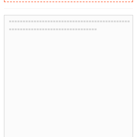
============================================
================================