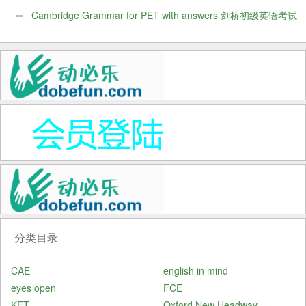
频
Cambridge Grammar for PET with answers 剑桥初级英语考试
语法书
分类目录
CAE
english in mind
eyes open
FCE
KET
Oxford New Headway