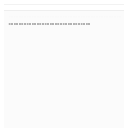
============================================
================================