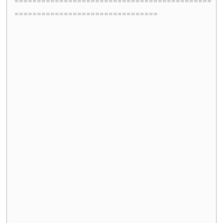
================================