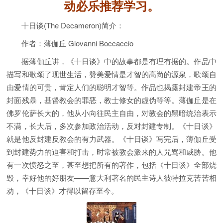
动必乐推荐学习。
十日谈(The Decameron)简介：
作者：薄伽丘 Giovanni Boccaccio
据薄伽丘讲，《十日谈》中的故事都是有理有据的。作品中
描写和歌颂了现世生活，赞美爱情是才智的高尚的源泉，歌颂自
由爱情的可贵，肯定人们的聪明才智等。作品也揭露封建帝王的
封面残暴，基督教会的罪恶，教士修女的虚伪等等。薄伽丘是在
佛罗伦萨长大的，他从小向往民主自由，对教会的黑暗统治表示
不满，长大后，多次参加政治活动，反对封建专制。《十日谈》
就是他反封建反教会的有力武器。《十日谈》写完后，薄伽丘受
到封建势力的迫害和打击，时常被教会派来的人咒骂和威胁。他
有一次愤怒之至，甚至想把所有的著作，包括《十日谈》全部烧
毁，幸好他的好朋友——意大利著名的民主诗人彼特拉克苦苦相
劝，《十日谈》才得以留存至今。