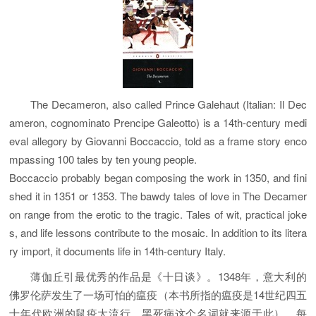
The Decameron, also called Prince Galehaut (Italian: Il Dec
ameron, cognominato Prencipe Galeotto) is a 14th-century medi
eval allegory by Giovanni Boccaccio, told as a frame story enco
mpassing 100 tales by ten young people.
Boccaccio probably began composing the work in 1350, and fini
shed it in 1351 or 1353. The bawdy tales of love in The Decamer
on range from the erotic to the tragic. Tales of wit, practical joke
s, and life lessons contribute to the mosaic. In addition to its litera
ry import, it documents life in 14th-century Italy.
薄伽丘引最优秀的作品是《十日谈》。1348年，意大利的
佛罗伦萨发生了一场可怕的瘟疫（本书所指的瘟疫是14世纪四五
十年代欧洲的鼠疫大流行，黑死病这个名词就来源于此）。每