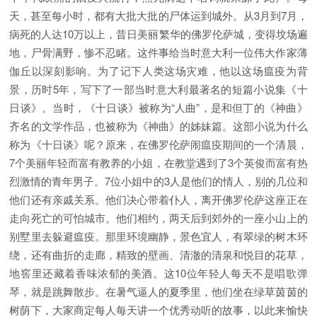
天，甚至每小时，都有大批大批的尸体运到城外。从3月到7月，
病死的人达10万以上，昔日美丽繁华的佛罗伦萨城，变得坟场遍
地，尸骨满野，惨不忍睹。这件事给当时意大利一位伟大作家薄
伽丘以深刻影响。为了记下人类这场灾难，他以这场瘟疫为背
景，历时5年，写下了一部当时意大利最著名的短篇小说集《十
日谈》。当时，《十日谈》被称为“人曲”，是和但丁的《神曲》
齐名的文学作品，也被称为《神曲》的姊妹篇。这部小说为什么
称为《十日谈》呢？原来，在佛罗伦萨闹瘟疫期间的一个清晨，
7个美丽年轻而富有教养的小姐，在教堂遇到了3个英俊而富有热
烈激情的青年男子。7位小姐中的3人是他们的情人，别的几位和
他们还有亲戚关系。他们决心带着仆人，离开佛罗伦萨这座正在
走向死亡的可怕城市。他们相约，两天后到郊外的一座小山上的
别墅里去躲避瘟疫。那里环境幽静，景色宜人，有翠绿的树木环
绕，还有曲折的走廊，精致的壁画、清澈的清泉和悦目的花草，
地窖里还藏着香味浓郁的美酒。这10位年轻人每天不是唱歌弹
琴，就是跳舞散步。在暑气逼人的夏季里，他们坐在绿草茵茵的
树荫下，大家商定每人每天讲一个优秀动听的故事，以此来愉快