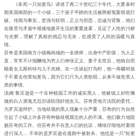
《杀死一只知更鸟》讲述了再二十世纪三十年代，大萧条时
期美国南部的一个小镇，三个孩子平静的生活被两桩冤案彻底打
破。传闻与事实，坚强与软弱，正义与邪恶，忠诚与背叛，他们
在痛苦与矛盾中艰难地拨开生活的重重迷雾，见证了人性的污秽
与光辉，理解了真相的残忍与无奈，也感受了人间的温暖与真
情。
芬奇是美国南方小镇梅岗城的一名律师，出身中产阶级，为人正
直，常常不计报酬地为穷人们伸张正义。妻子去世后，他独自照
顾着女儿斯科特与儿子杰姆。在一次谈起打鸟时，他一再嘱咐孩
子不要去伤害知更鸟，因为它们只为人类歌唱，从来不做危害人
类的事情。
汤姆·鲁滨逊是一个在种植园工作的诚实黑人，他被镇上好吃懒
做的白人酒鬼尤厄尔诬陷强奸他女儿。芬奇受地方法院的委托，
为罗宾逊辩护。当地歧视的黑人现象十分严重，芬奇的行为自然
引起了小镇上许多存有种族歧视观念的人的不满。他们极力地阻
挠芬奇的工作。但芬奇并不在意人们的抗议，继续仔细地对案情
进行深入… 不幸的是罗宾逊在逃跑中被射杀。他也是一只”知更