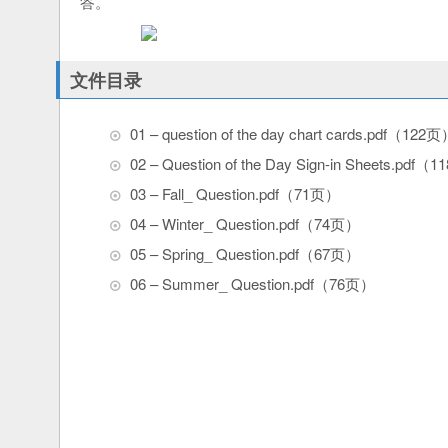
答。
文件目录
01 – question of the day chart cards.pdf（122
02 – Question of the Day Sign-in Sheets.pdf（
03 – Fall_ Question.pdf（71页）
04 – Winter_ Question.pdf（74页）
05 – Spring_ Question.pdf（67页）
06 – Summer_ Question.pdf（76页）