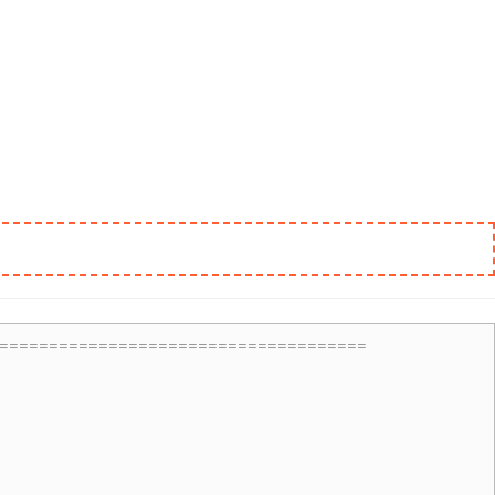
=====================================