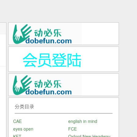
由
套
分类目录
清
CAE
english in mind
答
eyes open
FCE
作
KET
Oxford New Headway