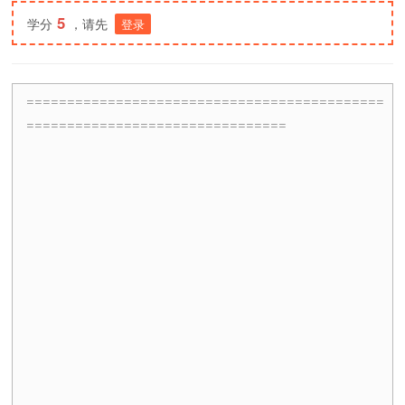
5
学分
，请先
登录
============================================
================================