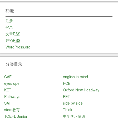
功能
注册
登录
文章
RSS
评论
RSS
WordPress.org
分类目录
CAE
english in mind
eyes open
FCE
KET
Oxford New Headway
Pathways
PET
SAT
side by side
stem教育
Think
TOEFL Junior
中学学习资源