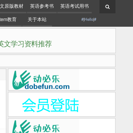
文原版教材
英语参考书
英语考试用书
stem教育
关于本站
#
|
Hello
|
#
|英文学习资料推荐