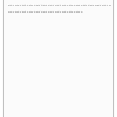
============================================
================================