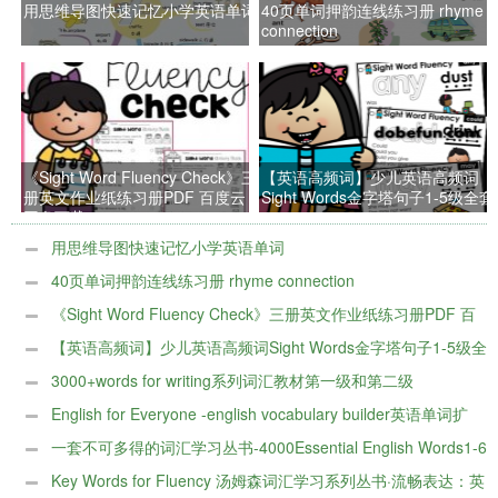
用思维导图快速记忆小学英语单词
40页单词押韵连线练习册 rhyme
connection
《Sight Word Fluency Check》三
【英语高频词】少儿英语高频词
册英文作业纸练习册PDF 百度云
Sight Words金字塔句子1-5级全套
网盘下载
用思维导图快速记忆小学英语单词
40页单词押韵连线练习册 rhyme connection
《Sight Word Fluency Check》三册英文作业纸练习册PDF 百
度云网盘下载
【英语高频词】少儿英语高频词Sight Words金字塔句子1-5级全
套
3000+words for writing系列词汇教材第一级和第二级
English for Everyone -english vocabulary builder英语单词扩
展
一套不可多得的词汇学习丛书-4000Essential English Words1-6
册实用英语单词
Key Words for Fluency 汤姆森词汇学习系列丛书·流畅表达：英