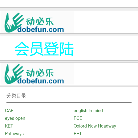
语关键词搭配训练全套
分类目录
CAE
english in mind
eyes open
FCE
KET
Oxford New Headway
Pathways
PET