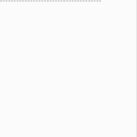
=====================================