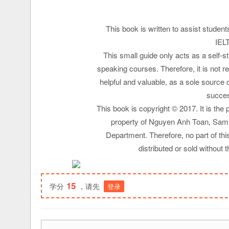
This book is written to assist studen
IELT
This small guide only acts as a self-
speaking courses. Therefore, it is not 
helpful and valuable, as a sole source o
succes
This book is copyright © 2017. It is the 
property of Nguyen Anh Toan, Sam
Department. Therefore, no part of this
distributed or sold without 
15
学分
，请先
登录