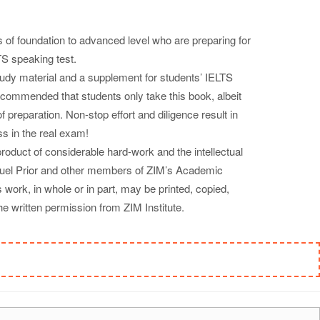
ts of foundation to advanced level who are preparing for
S speaking test.
study material and a supplement for students’ IELTS
recommended that students only take this book, albeit
f preparation. Non-stop effort and diligence result in
s in the real exam!
product of considerable hard-work and the intellectual
uel Prior and other members of ZIM’s Academic
 work, in whole or in part, may be printed, copied,
the written permission from ZIM Institute.