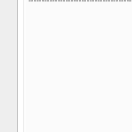
=======================================