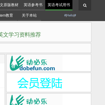
文原版教材
英语参考书
英语考试用书
stem教育
关于本站
#
|
Hello
|
#
|英文学习资料推荐