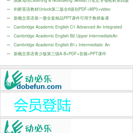
Level2
剑桥英语教材Unlock第二版全6级别PDF+MP3+video
新概念英语第一册全套精品PPT课件可用于教师备课
Cambridge Academic English C1 Advanced An Integrated
Skills Course for EAP电子版
Cambridge Academic English B2 Upper intermediateAn
Integrated Skills Course for EAP电子版
Cambridge Academic English B1+ Intermediate: An
Integrated Skills Course for EAP电子版
新概念英语青少版第三级A-B+PDF+音频+PPT课件