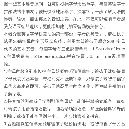
握一些基本餮音原则，就可以根操字母念出单字。粤智英语字母
拼颜法镶小朋友，鞭松快莱地韶罩字、演罪字，一步了解英语的
饰奏、语调，醴舍英文的音龈之美。如此，不但可以罐初等者感
受英语琴智的趣味，更能增加他们的琴智勤横舆信心。
本者介韶英语字母拼蔬法的第一部份「字母的餮音」，请在孩子
熟悉26倡字母的字形及念音後，利用本普镶孩子攀含26但字母
代表的基本费音。每個字母有三但辣智单元：1.Sounds of letter
s字母的费音，2.Letters inaction拼音辣晋，3.Fun Time舌项覆
操。
1.字母的教音列卑以被字母阴项的6至8倡单字，镶孩子沫智每僵
字母代表的基本音。带横时先不强调字羲，只镶孩子辣智每倡字
母代表基本音即可。等孩子熟悉早字的念音俊，再遵畸带领他们
了解字羲。
2.拼音辣器列率孩子学到那倡字母畴，能够拼巅的简单字。氟智
时请孩子用食指指著数字，随著箭项跟著念，加强解音舆字母的
剔聊，薰孩子徙字母到单字，一步步辣曹英文拼音。
3.舌颜罐操道倡单元能够镶孩子轻松愉快地，被智每倡字母的基