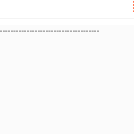
=====================================