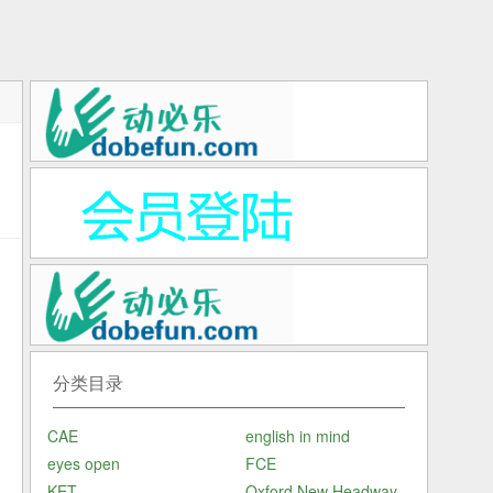
建
分类目录
CAE
english in mind
所
eyes open
FCE
太
KET
Oxford New Headway