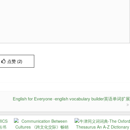
点赞 (
2
)
English for Everyone -english vocabulary builder英语单词扩