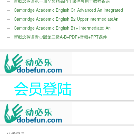
新概念英语第一册全套精品PPT课件可用于教师备课
Cambridge Academic English C1 Advanced An Integrated
Skills Course for EAP电子版
Cambridge Academic English B2 Upper intermediateAn
Integrated Skills Course for EAP电子版
Cambridge Academic English B1+ Intermediate: An
Integrated Skills Course for EAP电子版
新概念英语青少版第三级A-B+PDF+音频+PPT课件