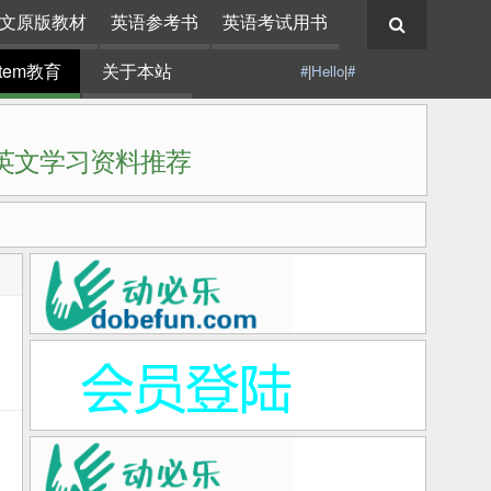
文原版教材
英语参考书
英语考试用书
stem教育
关于本站
#
|
Hello
|
#
|英文学习资料推荐
首
部