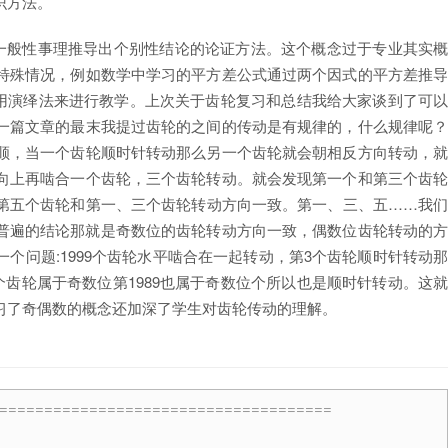
识方法。
或一般性事理推导出个别性结论的论证方法。这个概念过于专业其实
特殊情况，例如数学中学习的平方差公式通过两个因式的平方差推
使用演绎法来进行教学。上次关于齿轮复习和总结我给大家谈到了可
一篇文章的最末我提过齿轮的之间的传动是有规律的，什么规律呢
顺，当一个齿轮顺时针转动那么另一个齿轮就会朝相反方向转动，
向上再啮合一个齿轮，三个齿轮转动。就会发现第一个和第三个齿
第五个齿轮和第一、三个齿轮转动方向一致。第一、三、五……我
普遍的结论那就是奇数位的齿轮转动方向一致，偶数位齿轮转动的
个问题:1999个齿轮水平啮合在一起转动，第3个齿轮顺时针转动
个齿轮属于奇数位第1989也属于奇数位个所以也是顺时针转动。这
习了奇偶数的概念还加深了学生对齿轮传动的理解。
=====================================