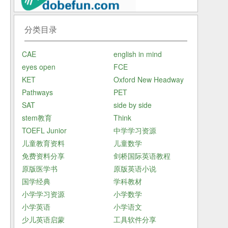
概
分类目录
导
以
CAE
english in mind
？
eyes open
FCE
就
KET
Oxford New Headway
轮
Pathways
PET
们
SAT
side by side
方
stem教育
Think
那
TOEFL Junior
中学学习资源
就
儿童教育资料
儿童数学
免费资料分享
剑桥国际英语教程
原版医学书
原版英语小说
国学经典
学科教材
小学学习资源
小学数学
小学英语
小学语文
少儿英语启蒙
工具软件分享