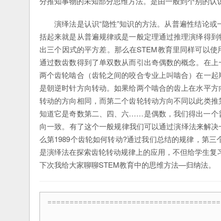
分推知事物的未知部分思维方法。是由一般到个别的认
演绎法是认识“隐性”知识的方法。从普遍性结论
括起来就是从普遍规律或是一般定理通过推理演绎得到
出三个因式的平方差。那么在STEM教育里同样可以
通过数齿数得到了单双数从而引出奇偶数的概念。在上
两个齿轮啮合（齿轮之间的咬合专业上叫啮合）在一起
是朝逆时针方向转动。如果给两个啮合的齿上在水平方
转动的方向相同，而第二个齿轮转动方向不同以此类推
知道它是奇数第二、四、六……是偶数，我们得出一个
向一致。有了这个一般规律我们可以通过演绎法来解决一
么第1989个齿轮如何转动?通过我们总结的规律，第三
是演绎法在探索齿轮转动规律上的应用，不但给学生复
下次我给大家聊聊STEM教育中的思维方法—归纳法。
=======================================