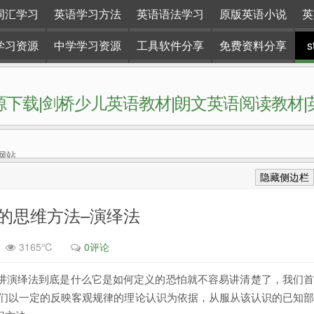
词汇学习
英语学习方法
英语语法学习
原版英语小说
英
学习资源
中学学习资源
工具软件分享
免费资料分享
下载|剑桥少儿英语教材|朗文英语阅读教材
网站。
隐藏侧边栏
育的思维方法–演绎法
3165℃
0评论
讲演绎法到底是什么它是如何定义的恐怕就不容易讲清楚了，我们
人们以一定的反映客观规律的理论认识为依据，从服从该认识的已知