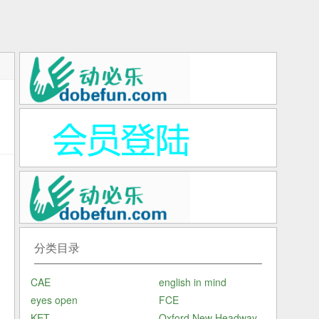
闻
分类目录
的
CAE
english in mind
eyes open
FCE
KET
Oxford New Headway