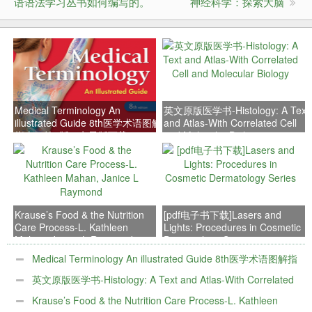
语语法学习丛书如何编写的。
神经科学：探索大脑
Medical Terminology An
英文原版医学书-Histology: A Text
illustrated Guide 8th医学术语图解
and Atlas-With Correlated Cell
指南（第8版）电子版下载
and Molecular Biology
Krause’s Food & the Nutrition
[pdf电子书下载]Lasers and
Care Process-L. Kathleen
Lights: Procedures in Cosmetic
Mahan, Janice L Raymond
Dermatology Series
Medical Terminology An illustrated Guide 8th医学术语图解指
南（第8版）电子版下载
英文原版医学书-Histology: A Text and Atlas-With Correlated
Cell and Molecular Biology
Krause’s Food & the Nutrition Care Process-L. Kathleen