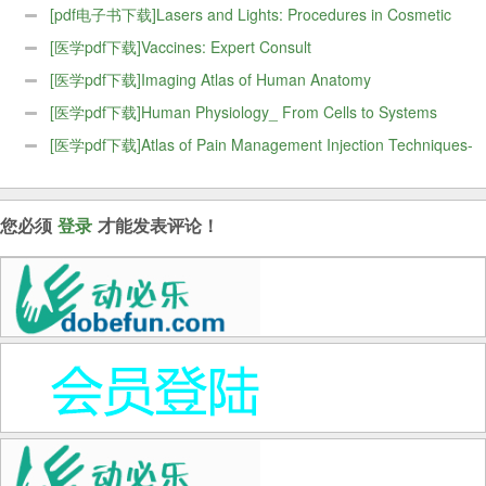
Mahan, Janice L Raymond
[pdf电子书下载]Lasers and Lights: Procedures in Cosmetic
Dermatology Series
[医学pdf下载]Vaccines: Expert Consult
[医学pdf下载]Imaging Atlas of Human Anatomy
[医学pdf下载]Human Physiology_ From Cells to Systems
[医学pdf下载]Atlas of Pain Management Injection Techniques-
Elsevier
您必须
登录
才能发表评论！