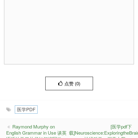
点赞 (
0
)
医学PDF
Raymond Murphy on
[医学pdf下
English Grammar in Use 谈英
载]Neuroscience:ExploringtheBrai